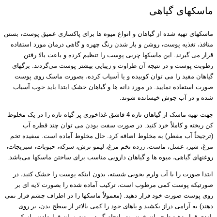
ماسکهای گیاهی
ماسکهای تهیه شده از گیاهان و انواع میوه ها برای پاکسازی عمیق پوست، بستن
منافذ، تغذیه پوست، روشن و باز شدن رنگ چهره و گاهی درمان مورد استفاده
قرار می گیرند. این ماسکها چربی پوست را تنظیم کرده و باعث بالا رفتن
رطوبت پوست و در نتیجه آن طراوت و زیبایی بیشتر پوست می‌گردند. برگهای
گیاهان مفید را می توان کوبیده و یا آسیاب کرده، بصورت ماسک روی پوست
صورت استفاده نمایید. در مورد دانه ها و گیاهان خشک ابتدا باید خوب آسیاب
شده و در آب جوش خیسانده شوند.
جهت تهیه ماسک از گیاهان تازه 4 قاشق غذاخوری پر گیاه تازه را در یک مخلوط
کن ریخته و کاملاً خرد کنید. در صورت سفت بودن می توان چند قطره آب
(ترجیحاً آب مقطر) به مخلوط اضافه کرد. حال مخلوط آماده است. سفیده تخم
مرغ، شیر، عسل، ماست، زرده تخم مرغ، لیمو ترش، سرکه، حبوبات، سبزیجات،
روغنهای گیاهی، میوه ها و گیاهان دارویی مناسب برای ساختن ماسکها می‌باشد.
ابتدا صورت را با آب ولرم بخوبی شسته، بدون اینکه پوست را خشک کنید، در
صورتیکه پوست کمی مرطوب است، ترکیب آماده شده را بصورت لایه ای بر
روی پوست صورت خود قرار دهید. (معمولاً ماسکها را در اطراف چشم قرار نمی
دهند) به آرامی دراز بکشید و پاهای خود را کمی بالاتر از سطح بدن، بر روی
بلندی قرار دهید تا جریان خون بهتر انجام گیرد. مدت زمان قراردادن ماسک بر