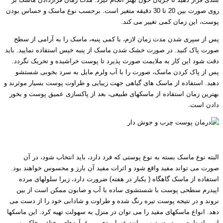
روی صورت بین 20 تا 30 دقیقه متغیر است. برحسب نوع ماسک و حساس بودن
پوست، این زمان کمی تغییر می کند.
پس از سپری شدن مدت زمان لازم، با کمی پنبه، ماسک را به آرامی از سطح
صورت پاک کنید. در صورت خشک شدن ماسک از پنبه خیس استفاده نمایید. باید
دقت شود این کار به ملایمت صورت پذیرد تا پوست خراشیده و تحریک نگردد.
پس از پاک کردن ماسک، صورت را با آب ولرم مایل به سرد بخوبی شستشو
دهید. استفاده از ماسک های گیاهی جهت زیبایی و طراوت پوست بسیار موثرند و
بهترین زمان استفاده از ماسکهای طبیعی، بعد از پاکسازی عمیق پوست و بخور
دادن است.
البته نوع ماسک بسته به نوع پوستی که فرد دارد، باید انتخاب شود، در آن
صورت می تواند مفید واقع شود و اثرات مفید آن بارز و محسوس خواهند بود.
استفاده از ماسک گاهگاه ( یکبار در هفته) ضرورت دارد، زیرا سلولهای مرده
اپیدرم سطحی پوست با شستشوی ساده با آب و صابون ممکن است از بین
نروند و در نتیجه پوست تیره رنگ شده و طراوت و شادابی خود را از دست می
دهد. انواع ماسکهای مفید را می توان در منزل به سهولت تهیه کرد. این ماسکها
از مواد طبیعی و در دسترس مانند عسل، تخم مرغ، آردهای مختلف، خاک رس،