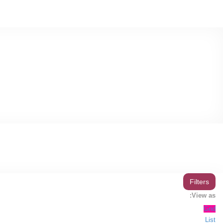
Filters
View as:
Grid
List