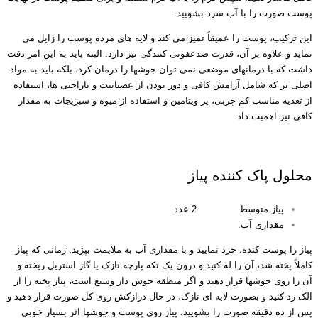
پوست صورت را با آب سرد بشویید.
این ترکیب، پوست را عمیقاً تمیز می کند و لایه های مرده پوست را زایل می
نماید و علاوه بر آن، قدرت ضدعفونی کنندگی نیز دارد. البته باید به این امر دقت
داشت که با درمانهای موضعی نمی توان جوشها را درمان کرد، بلکه باید به مواد
اصلی تر که شامل آرامش کافی و دور بودن از عصبانیت و ناراحتی ها، استفاده
از تغذیه مناسب کم چربی، پر ویتامین و استفاده از میوه و سبزیجات به مقدار
کافی نیز اهمیت داد.
محلول خانگی رفع جوش صورت
محلول پاک کننده پیاز
پیاز متوسط 2 عدد
مقداری آب.
پیاز را پوست کنده، خرد نمایید و با مقداری آب به ملایمت بپزید. زمانی که پیاز
کاملاً پخته شد، آن را له کنید و درون یک تکه پارچه نازک یا گاز استریل ریخته و
آن را روی جوشها قرار دهید و اگر منطقه جوش دار وسیع است، پیاز پخته را از
الک رد کنید و بصورت لایه ای نازک، در حال درازکش روی کل صورت قرار دهید و
پس از ده دقیقه صورت را بشویید. پیاز روی پوست و جوشها اثر بسیار خوبی