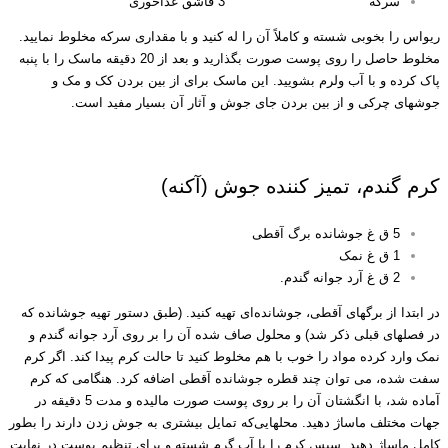
سرکه 3 قاشق غذاخوری
ریواس را بخوبی شسته و کاملاً آن را له کنید و با مقداری سرکه مخلوط نمایید.
مخلوط حاصل را روی پوست صورت بگذارید و بعد از 20 دقیقه ماسک را با پنبه
پاک کرده و با آب ولرم بشویید. این ماسک برای از بین بردن کک و مک و
جوشهای چرکی و از بین بردن جای جوش و آثار آن بسیار مفید است.
محلول خانگی رفع جوش صورت
کرم گندم، تمیز کننده جوش (آکنه)
5 ق غ جوشانده برگ آقطی
1 ق غ نمک
2 ق غ آرد جوانه گندم.
در ابتدا از برگهای آقطی، جوشانده‌ای تهیه کنید. (طبق دستور تهیه جوشانده که
در فصلهای قبلی ذکر شد) و محلول صاف شده آن را بر روی آرد جوانه گندم و
نمک وارد کرده مواد را خوب با هم مخلوط کنید تا حالت کرم پیدا کند. اگر کرم
سفت شده، می توان چند قطره جوشانده آقطی اضافه کرد. هنگامی که کرم
آماده شد، با انگشتان آن را بر روی پوست صورت مالیده و مدت 5 دقیقه در
جهات مختلف ماساژ دهید. محلهایی‌که تمایل بیشتری به جوش زدن دارند را بطور
کامل ماساژ دهید. سپس کرم را با آب گرم شسته و برای تنظیم پوست در نهایت