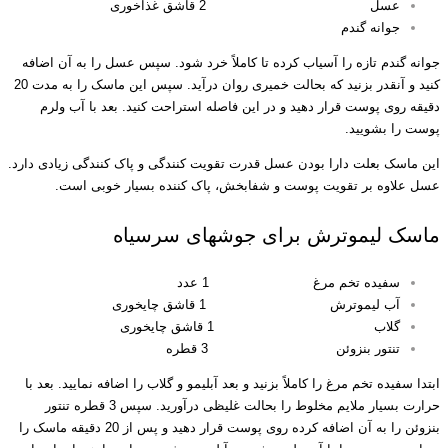
عسل 2 قاشق غذاخوری
جوانه گندم
جوانه گندم تازه را آسیاب کرده تا کاملاً خرد شود. سپس عسل را به آن اضافه
کنید و آنقدر بزنید که بحالت خمیری روان درآید. سپس این ماسک را به مدت 20
دقیقه روی پوست قرار دهید و در این فاصله استراحت کنید. بعد با آب ولرم
پوست را بشویید.
این ماسک بعلت دارا بودن عسل قدرت تقویت کنندگی و پاک کنندگی زیادی دارد.
عسل علاوه بر تقویت پوست و شفابخش، پاک کننده بسیار خوبی است.
ماسک لیموترش برای جوشهای سرسیاه
سفیده تخم مرغ 1 عدد
آب لیموترش 1 قاشق چایخوری
گلاب 1 قاشق چایخوری
تنتور بنزوئن 3 قطره
ابتدا سفیده تخم مرغ را کاملاً بزنید و بعد آبلیمو و گلاب را اضافه نمایید. بعد با
حرارت بسیار ملایم مخلوط را بحالت غلیظی درآورید. سپس 3 قطره تنتور
بنزوئن را به آن اضافه کرده روی پوست قرار دهید و پس از 20 دقیقه ماسک را