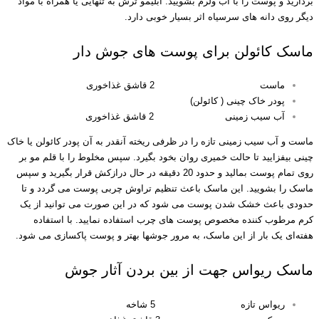
بردارید و پوست را با آب ولرم بشویید. آبلیمو ترش به تنهایی یا همراه با مواد
دیگر روی دانه های سرسیاه اثر بسیار خوبی دارد.
ماسک کائولن برای پوست های جوش دار
ماست 2 قاشق غذاخوری
پودر خاک چینی ( کائولن)
آب سیب زمینی 2 قاشق غذاخوری
ماست و آب سیب زمینی تازه را در ظرفی ریخته آنقدر به آن پودر کائولن یا خاک
چینی بیفزایید تا حالت خمیری روان بخود بگیرد. سپس مخلوط را با قلم مو بر
روی تمام پوست بمالید و حدود 20 دقیقه در حال درازکش قرار بگیرید و سپس
ماسک را بشویید. این ماسک باعث تنظیم تراوش چربی پوست می گردد و تا
حدودی باعث خشک شدن پوست می شود که در این صورت می توانید از یک
کرم مرطوب کننده مخصوص پوست های چرب استفاده نمایید. با استفاده
هفته‌ای یک بار از این ماسک، به مرور جوشها بهتر و پوست پاکسازی می شود.
ماسک ریواس جهت از بین بردن آثار جوش
ریواس تازه 5 شاخه