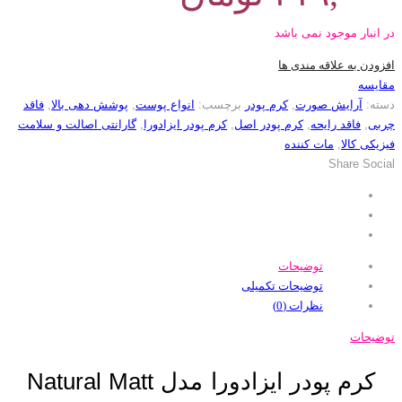
در انبار موجود نمی باشد
افزودن به علاقه مندی ها
مقایسه
دسته:
آرایش صورت
,
کرم پودر
برچسب:
انواع پوست
,
پوشش دهی بالا
,
فاقد
چربی
,
فاقد رایحه
,
کرم پودر اصل
,
کرم پودر ایزادورا
,
گارانتی اصالت و سلامت
فیزیکی کالا
,
مات کننده
Share Social
توضیحات
توضیحات تکمیلی
نظرات (0)
توضیحات
کرم پودر ایزادورا مدل Natural Matt