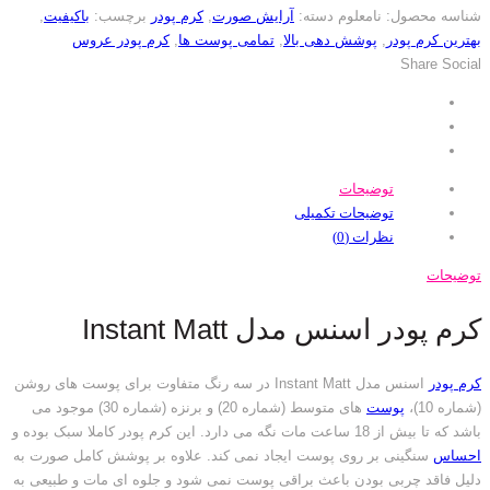
شناسه محصول:
نامعلوم
دسته:
آرایش صورت
,
کرم پودر
برچسب:
باکیفیت
,
بهترین کرم پودر
,
پوشش دهی بالا
,
تمامی پوست ها
,
کرم پودر عروس
Share Social
توضیحات
توضیحات تکمیلی
نظرات (0)
توضیحات
کرم پودر اسنس مدل Instant Matt
کرم پودر
اسنس مدل Instant Matt در سه رنگ متفاوت برای پوست های روشن
(شماره 10)،
پوست
های متوسط (شماره 20) و برنزه (شماره 30) موجود می
باشد که تا بیش از 18 ساعت مات نگه می دارد. این کرم پودر کاملا سبک بوده و
احساس
سنگینی بر روی پوست ایجاد نمی کند. علاوه بر پوشش کامل صورت به
دلیل فاقد چربی بودن باعث براقی پوست نمی شود و جلوه ای مات و طبیعی به