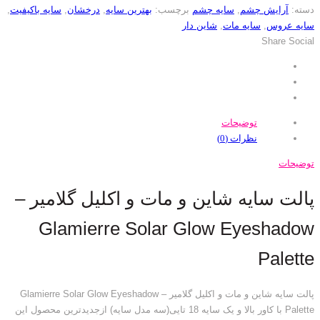
دسته:
آرایش چشم
,
سایه چشم
برچسب:
بهترین سایه
,
درخشان
,
سایه باکیفیت
,
سایه عروس
,
سایه مات
,
شاین دار
Share Social
توضیحات
نظرات (0)
توضیحات
پالت سایه شاین و مات و اکلیل گلامیر –
Glamierre Solar Glow Eyeshadow
Palette
پالت سایه شاین و مات و اکلیل گلامیر – Glamierre Solar Glow Eyeshadow
Palette با کاور بالا و یک سایه 18 تایی(سه مدل سایه) ازجدیدترین محصول این