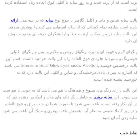
برند است که از ترند جدید و به روز سایه با اکلیل فوق العاده زیاد استفاده کرده
است.
پالت سایه شاین و مات و اکلیل گلامیر با تنوع نوع
سایه
که در سه مدل
ارائه
شده است سلیقه تمام کسانی که از سایه استفاده می کنند را پوشش میدهد.
این پالت سایه در بین میکاپ ارتیست ها و ارایشگران حرفه ای محبوبیت ویژه
ای دارد.
رنگهای گرم و قهوه ای و تیره، رنگهای روشن و ملایم و بیس و رنگهای اکلیلی
خوشرنگ و متنوع با جلوه ی فوق العاده را با این پالت خواهید داشت. اسم این
پالت درخشش خوشید یا Glamierre Solar Glow Eyeshadow Palette می باشد
که اشاره به میزان بالای درخشندگی و شاین و اکلیل این پالت دارد که به
خورشید تشبیه شده است.
این پالت دارای رنگ های متنوع و هماهنگ با هم می باشد که به خوبی با هم ست
می شوند‏.‏ این
سایه چشم
به خاطر رنگ دانه های مات و انعكاس دهنده نور كه
در آن بكار رفته است، باعث می شود تا صورت شما در شب براق و فوق العاده
و در روز کاملا طبیعی به نظر آيد‏.‏ همچنین بافت پودری و سبک آن باعث می شود
سایه زدن آسان شود.
نقاط قوت