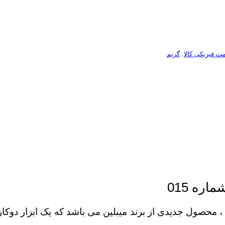
ت فیزیکی کالا
,
گریم
اره 015
ستر کانتور و هایلایتر میبلین شماره 015 ، محصول جدیدی از برند میب