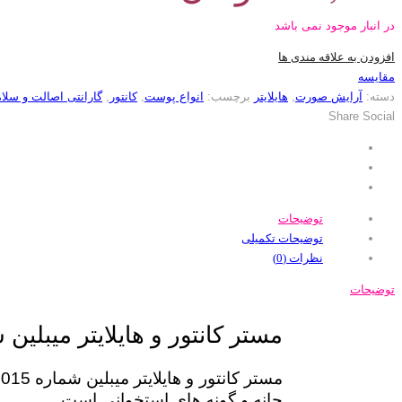
در انبار موجود نمی باشد
افزودن به علاقه مندی ها
مقایسه
دسته:
آرایش صورت
,
هایلایتر
برچسب:
انواع پوست
,
کانتور
,
گارانتی اصالت و سلام
Share Social
توضیحات
توضیحات تکمیلی
نظرات (0)
توضیحات
مستر کانتور و هایلایتر میبلین شم
م
چانه و گونه های استخوانی است.