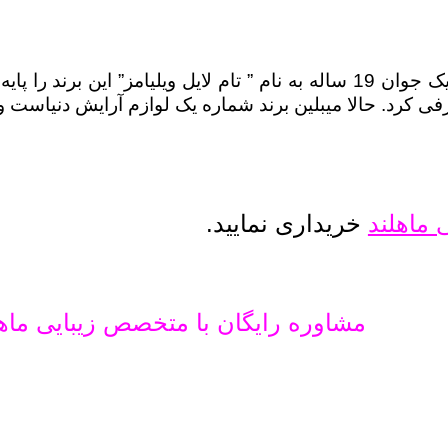
میبلین Maybelline اولین شرکت تولید کننده ریمل در دنیا ؛در سال 1915 در
 1996 این برند به عنوان زیر مجموعه ای از برند اورآل قرار گرفت و این اتفاق بازارهای فروش اورآل
 ماهلند
خریداری نمایید.
مشاوره رایگان با متخصص زیبایی ماهلند : ۶۴۰۶۹