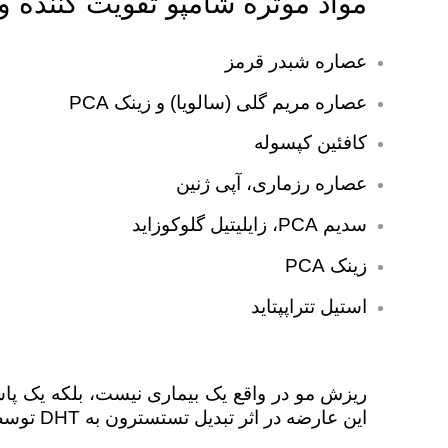
مواد موثره شامپو تقویت کننده 
عصاره شبدر قرمز
عصاره مریم گلی (سالویا) و زینک PCA
کافئین کپسوله
عصاره رزماری، آپی ژنین
سدیم PCA، زایلیتیل گلوکوزاید
زینک PCA
استیل تتراپپتاید
ریزش مو در واقع یک بیماری نیست، بلکه یک پاس
این عارضه در اثر تبدیل تستسترون به DHT توسط آنزیم ۵ آلفاردوکتاز به وجود می آید که مو به تدریج ضعیف شده و در نهایت می ریزد.