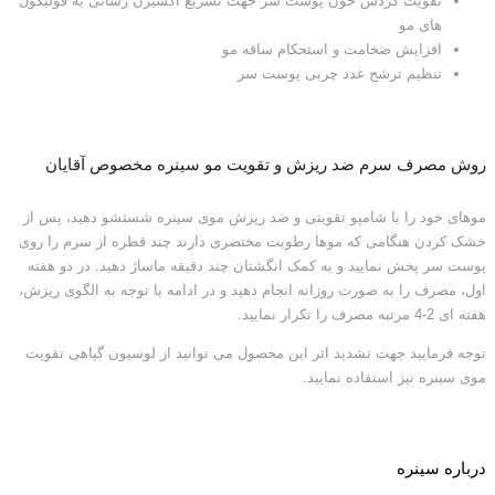
تقویت گردش خون پوست سر جهت تسریع اکسیژن رسانی به فولیکول
های مو
افزایش ضخامت و استحکام ساقه مو
تنظیم ترشح غدد چربی پوست سر
روش مصرف سرم ضد ریزش و تقویت مو سینره مخصوص آقایان
موهای خود را با شامپو تقویتی و ضد ریزش موی سینره شستشو دهید، پس از
خشک کردن هنگامی که موها رطوبت مختصری دارند چند قطره از سرم را روی
پوست سر پخش نمایید و به کمک انگشتان چند دقیقه ماساژ دهید. در دو هفته
اول، مصرف را به صورت روزانه انجام دهید و در ادامه با توجه به الگوی ریزش،
هفته ای 2-4 مرتبه مصرف را تکرار نمایید.
توجه فرمایید جهت تشدید اثر این محصول می توانید از لوسیون گیاهی تقویت
موی سینره نیز استفاده نمایید.
درباره سینره