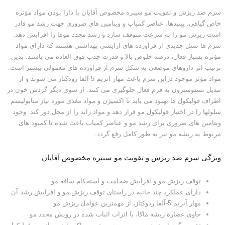
سرم ضد ریزش و تقویت مو سینره مخصوص آقایان با دارا بودن مواد مؤثره
خاص گیاهی، پپتیدها، عناصر کمیاب و ویتامین های ضروری جهت رشد مو قادر
است ریزش مو را به سرعت متوقف سازد و رشد مجدد موها را افزایش دهد.
سرم ها نسل جدیدی از فرآورده های آرایشی بهداشتی هستند که دارای مواد
مؤثره بسیار فعال، درصد خلوص بالا و قدرت جذب فوق العاده می باشند. بدین
ترتیب اثر داروهای موضعی به شکل سرم از فرآورده های معمولی بیشتر است.
مواد مؤثر موجود دراین سرم باعث مهار آنزیم 5 آلفا رودکتاز می شوند و از
تبدیل تستوسترون به فرم فعال جلوگیری می کنند. از سوی دیگر گردش خون در
اطراف فولیکول ها بهبود می یابد تا اکسیژن و مواد مغذی مورد نیاز متابولیسم
سلولها را در اختیار فولیکول مو قرار دهد و مواد زاید را از محل دور کند. وجود
ویتامین های ضروری برای رشد مو و عناصر کمیاب باعث شده تا کمبود های
مربوط به ریشه مو نیز به طور کامل رفع گردد.
ویژگی سرم ضد ریزش و تقویت مو سینره مخصوص آقایان
توقف ریزش مو و افزایش ضخامت و استحکام ساقه مو
دارای عملکرد چند جانبه در راستای توقف ریزش مو و افزایش رشد آن
مهار آنزیم 5-آلفا ردوکتاز، از مهمترین عوامل ریزش مو
حاوی عصاره ریشه ماکا، با اثرات اثبات شده در رویش مجدد مو