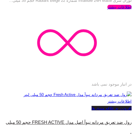
لورآل سری Infallible 24H Matte شماره 22 Radiant Beige حجم 35 میلی‌...
اطلاعات بیشتر
در انبار موجود نمی باشد
اطلاعات بیشتر
افزودن به علاقه مندی ها
رول ضد تعریق مردانه نیوآ اصل مدل FRESH ACTIVE حجم 50 میلی