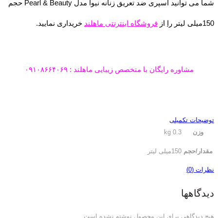
شما می توانید اسپری ضد تعریق زنانه نیوآ مدل Pearl & Beauty حجم
150میلی لیتر
را
از
فروشگاه اینترنتی ماهلند
خریداری نمایید.
مشاوره رایگان با متخصص زیبایی ماهلند : ۰۹۱۰۸۶۶۴۰۶۹
توضیحات تکمیلی
وزن
0.3 kg
مقدار/حجم
150میلی لیتر
نظرات (0)
دیدگاهها
هیچ دیدگاهی برای این محصول نوشته نشده است.