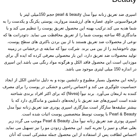
اسپری ضد تعریق زنانه نیوآ مدل pearl & beauty حجم 150میلی لیتر با
فرمولاسیونی حاوی عصاره های ارزشمند مروارید، پوستی یکرنگ و یکدست را به
شما هدیه می کند.ترکیب بهینه این محصول تعریق پوست را تنظیم می کند و با
ماندگاری 48 ساعته پوست شما را از تعریق محافظت می نماید. دئودرانت ها که
نوعی از محصولات ضد تعریق هستند با از بین بردن باکتری های سطح پوست،
بوی ناخوشایند را از بین می برند. شرکت نیوآ که سابقه ی درخشانی در زمینه
تولید محصولات ضد تعریق دارد، این بار محصولی معرفی کرده که ایده آل برای
موزدایی است.این محصول فاقد الکل و هرگونه مواد رنگی می باشد.این اسپری
در اندازه 150 میلی لیتری موجود می باشد.
رایحه‌ این محصول بسیار مطبوع و دلنشین بوده و به دلیل نداشتن الکل از ایجاد
حساسیت جلوگیری می‌ کند و احساس راحتی و خشکی در پوست را برای مصرف
کننده به ارمغان می‌آورد. برند نیوآ (Nivea) که برای اکثر افراد برندی شناخته
شده است اسپری‌های ضد تعریق با رایحه‌های دلنشین و ماندگاری دارد که با
بیشتر سلیقه‌ها سازگار است.سازگاری اسپری پودری ضد تعریق زنانه نیوآ مدل
Pearl & Beauty با پوست توسط متخصصین پوست اثبات شده است.
اسپری پودری ضد تعریق زنانه نیوآ مدل Pearl & Beauty موجب می گردد زیر
بغلی صاف و تمیز را تجربه کنید. این محصول زدودن مو را نیز تسهیل می نماید.
احساس لطافت پس از استفاده از این محصول جمله مشترکی است که آنان