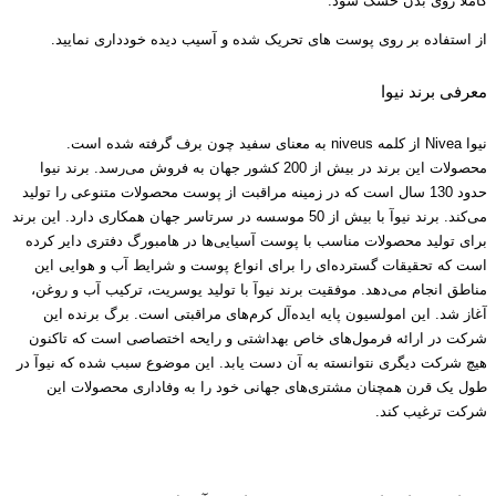
کاملاً روی بدن خشک شود.
از استفاده بر روی پوست های تحریک شده و آسیب دیده خودداری نمایید.
معرفی برند نیوا
نیوا Nivea از کلمه niveus به معنای سفید چون برف گرفته شده است.
محصولات این برند در بیش از 200 کشور جهان به فروش مى‌رسد. برند نیوا
حدود 130 سال است که در زمینه مراقبت از پوست محصولات متنوعی را تولید
می‌کند. برند نیوآ با بیش از 50 موسسه در سرتاسر جهان همکاری دارد. این برند
برای تولید محصولات مناسب با پوست آسیایی‌ها در هامبورگ دفتری دایر کرده
است که تحقیقات گسترده‌ای را برای انواع پوست و شرایط آب و هوایی این
مناطق انجام می‌دهد. موفقیت برند نیوآ با تولید یوسریت، ترکیب آب و روغن،
آغاز شد. این امولسیون پایه ایده‌آل کرم‌های مراقبتی است. برگ برنده این
شرکت در ارائه فرمول‌های خاص بهداشتی و رایحه اختصاصی ا‌ست که تاکنون
هیچ شرکت دیگری نتوانسته به آن دست یابد. این موضوع سبب شده که نیوآ در
طول یک قرن همچنان مشتری‌های جهانی خود را به وفاداری محصولات این
شرکت ترغیب کند.