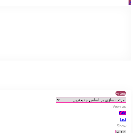
0
Filters
View as:
Grid
List
Show