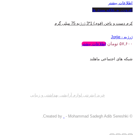
اطلاعات بیشتر
افزودن به علاقه مندی ها
کرم دست و ناخن (قوی) 1*3 ژرژیه 75 میلی گرم
ژرژیه - Jorjie
۵۷,۶۰۰
تومان
اطلاعات بیشتر
شبکه های اجتماعی ماهلند
خرید اینترنتی لوازم آرایشی بهداشتی و زیبایی
- Mohammad Sadegh Adib Sereshki.
© Created by