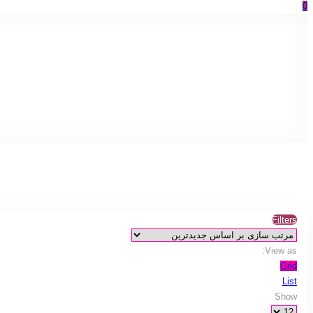
0
Filters
View as:
Grid
List
Show