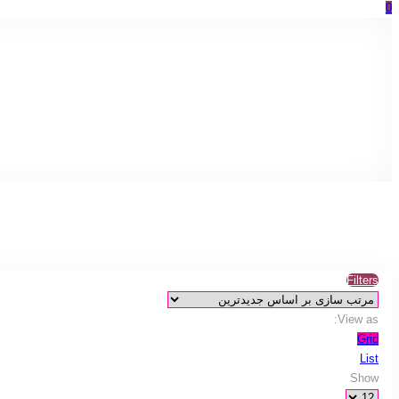
0
Filters
View as:
Grid
List
Show