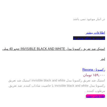
در انبار موجود نمی باشد
اطلاعات بیشتر
افزودن به علاقه مندی ها
استیک ضد تعریق رکسونا مدل INVISIBLE BLACK AND WHITE حجم 40 میلی
لیتر
رکسونا - Rexona
۱۵۹,۰۰۰
تومان
استیک ضد تعریق رکسونا مدل invisible black and white استیک ضد تعریق
رکسونا مدل invisible black and white با خاصیت شاداب کننده, ضد تعریق,
مرطوب کننده...
اطلاعات بیشتر