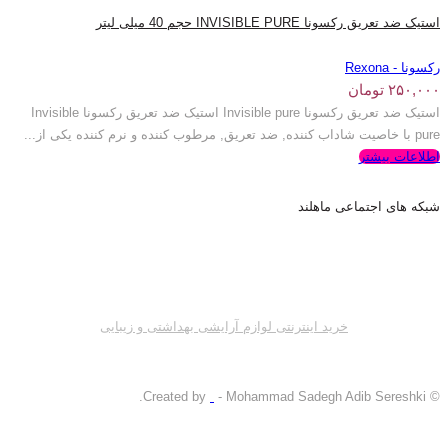
استیک ضد تعریق رکسونا INVISIBLE PURE حجم 40 میلی لیتر
رکسونا - Rexona
۲۵۰,۰۰۰
تومان
استیک ضد تعریق رکسونا Invisible pure استیک ضد تعریق رکسونا Invisible
pure با خاصیت شاداب کننده, ضد تعریق, مرطوب کننده و نرم کننده یکی از...
اطلاعات بیشتر
شبکه های اجتماعی ماهلند
خرید اینترنتی لوازم آرایشی بهداشتی و زیبایی
- Mohammad Sadegh Adib Sereshki.
© Created by