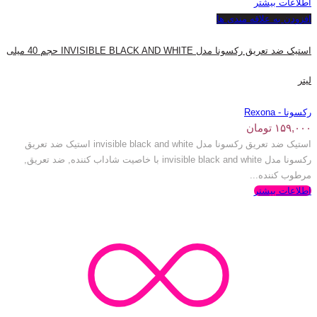
اطلاعات بیشتر
افزودن به علاقه مندی ها
استیک ضد تعریق رکسونا مدل INVISIBLE BLACK AND WHITE حجم 40 میلی
لیتر
رکسونا - Rexona
۱۵۹,۰۰۰
تومان
استیک ضد تعریق رکسونا مدل invisible black and white استیک ضد تعریق
رکسونا مدل invisible black and white با خاصیت شاداب کننده, ضد تعریق,
مرطوب کننده...
اطلاعات بیشتر