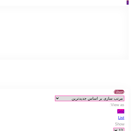
0
Filters
View as:
Grid
List
Show