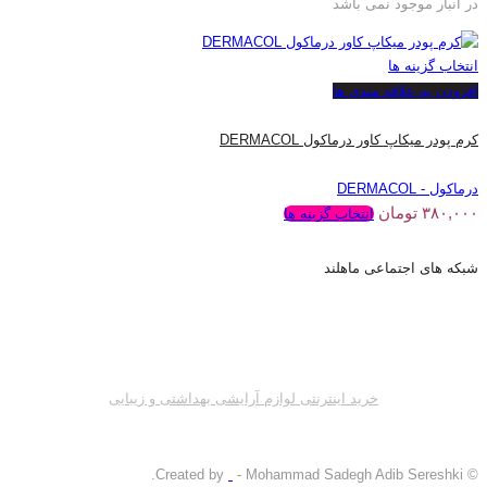
در انبار موجود نمی باشد
انتخاب گزینه ها
افزودن به علاقه مندی ها
کرم پودر میکاپ کاور درماکول DERMACOL
درماکول - DERMACOL
۳۸۰,۰۰۰
تومان
انتخاب گزینه ها
شبکه های اجتماعی ماهلند
خرید اینترنتی لوازم آرایشی بهداشتی و زیبایی
- Mohammad Sadegh Adib Sereshki.
© Created by