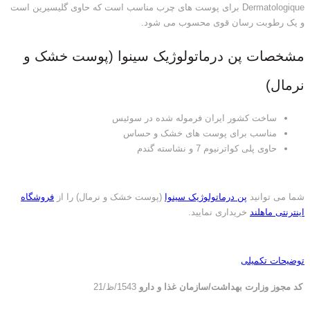
Dermatologique برای پوست های چرب مناسب است که حاوی گلیسیرین است
و یک رطوبت رسان قوی محسوب می شود.
مشخصات پن درماتولوژیک سینوا (پوست خشک و
نرمال)
ساخت کشور ایران فرموله شده در سوئیس
مناسب برای پوست های خشک و حساس
حاوی پلی کواترنیوم 7 و نشاسته گندم
شما می توانید
پن درماتولوژیک سینوا
(پوست خشک و نرمال) را از
فروشگاه
اینترنتی ماهلند
خریداری نمایید.
توضیحات تکمیلی
کد مجوز وزارت بهداشت/سازمان غذا و دارو
1543/ظ/21