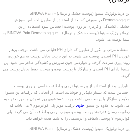
پن درماتولوژیک سینوا (پوست خشک و نرمال) – SINOVA Pain
Dermatologique در صورتی که بعد از استفاده از صابون احساس سوزش،
خشکی، کشیدگی و قرمزی بر روی پوست احساس شود استفاده از پن
درماتولوژیک سینوا (پوست خشک و نرمال) – SINOVA Pain Dermatologique به
شما توصیه می شود.
استفاده مرتب و مکرر از صابون که دارای PH قلیائی می باشد، موجب برهم
خوردن PH اسیدی پوست می شود. به این ترتیب تعادل پوست به هم خورده،
روند پیری سرعت گرفته و عوارضی چون سوزش و کشیدگی ظاهر می شود. پن
سینوا دارای PH اسیدی و سازگار با پوست بوده و موجب حفظ تعادل پوست می
گردد.
بنابراین بعد از استفاده از پن سینوا نرمی و لطافت خاصی بر روی پوست
احساس شده که بسیار دلپذیر و خوشایند است. از آنجایی که ترکیبات پن سینوا
ملایم و سازگار با پوست می باشد، جهت شستشوی روزانه بدن و صورت توصیه
می شود. به علاوه پن سینوا
حاوی
ترکیب موثر پلی کواترنیوم ۷ می باشد که
رطوبت رسان قدرتمند پوست بوده و موجب نرمی و لطافت آن می گردد. پلی
کواترنیوم ۷ پوستی شفاف و ابریشمی را به شما هدیه خواهد داد.
پن درماتولوژیک سینوا (پوست خشک و نرمال) – SINOVA Pain