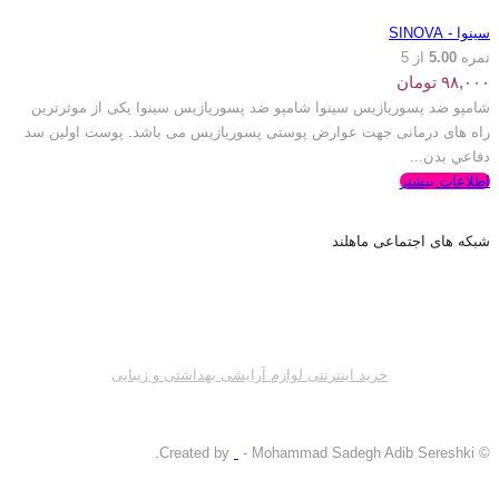
سینوا - SINOVA
نمره
5.00
از 5
۹۸,۰۰۰
تومان
شامپو ضد پسوریازیس سینوا شامپو ضد پسوریازیس سینوا یکی از موثرترین
راه های درمانی جهت عوارض پوستی پسوریازیس می باشد. پوست اولين سد
دفاعي بدن...
اطلاعات بیشتر
شبکه های اجتماعی ماهلند
خرید اینترنتی لوازم آرایشی بهداشتی و زیبایی
- Mohammad Sadegh Adib Sereshki.
© Created by