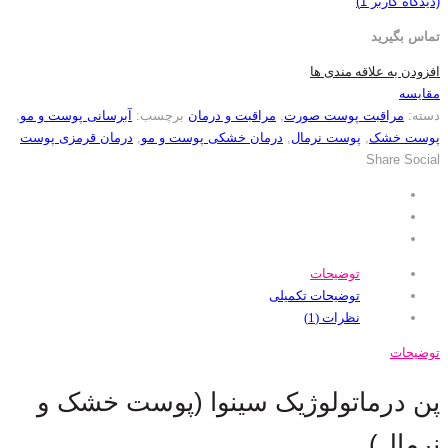
(دیدگاه کاربر
1
)
تماس بگیرید
افزودن به علاقه مندی ها
مقایسه
دسته:
مراقبت پوست صورت
,
مراقبت و درمان
برچسب:
آبرسانی پوست و مو
,
پوست خشک
,
پوست نرمال
,
درمان خشکی پوست و مو
,
درمان قرمزی پوست
Share Social
توضیحات
توضیحات تکمیلی
نظرات (1)
توضیحات
پن درماتولوژیک سینوا (پوست خشک و
نرمال)