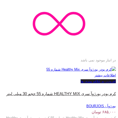
در انبار موجود نمی باشد
اطلاعات بیشتر
افزودن به علاقه مندی ها
کرم پودر بورژوآ سری HEALTHY MIX شماره 55 حجم 30 میلی لیتر
بورژوآ - BOURJOIS
۶۸۵,۰۰۰
تومان
کرم پودر بورژوآ سری Healthy Mix شماره 55 کرم پودر بورژوآ سری Healthy