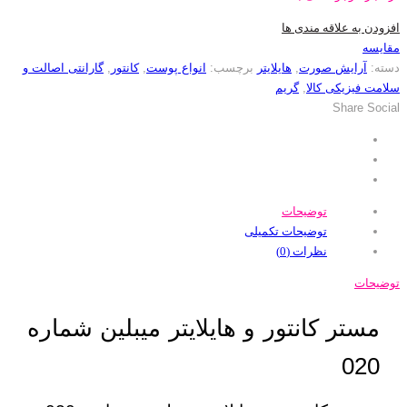
افزودن به علاقه مندی ها
مقایسه
دسته:
آرایش صورت
,
هایلایتر
برچسب:
انواع پوست
,
کانتور
,
گارانتی اصالت و
سلامت فیزیکی کالا
,
گریم
Share Social
توضیحات
توضیحات تکمیلی
نظرات (0)
توضیحات
مستر کانتور و هایلایتر میبلین شماره
020