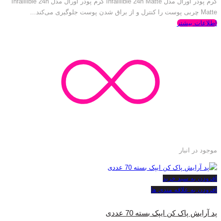
کرم پودر اورآل مدل Infaillible 24h Matte کرم پودر اورآل مدل Infaillible 24h
Matte چربی پوست را کنترل و از براق شدن پوست جلوگیری می‌کند...
اطلاعات بیشتر
موجود در انبار
افزودن به سبد خرید
افزودن به علاقه مندی ها
پد آرایش پاک کن ایپک بسته 70 عددی