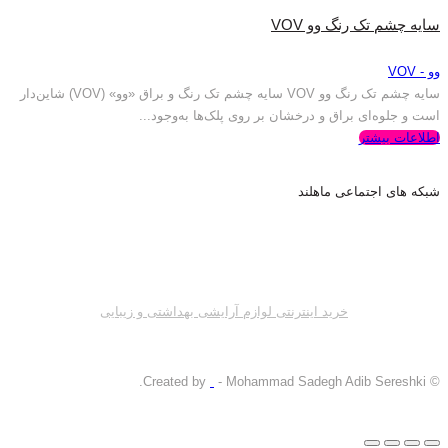
سایه چشم تک رنگ وو VOV
وو - VOV
سایه چشم تک رنگ وو VOV سایه چشم تک رنگ و براق «وو» (VOV) شاین‌دار
است و جلوه‌ای براق و درخشان بر روی پلک‌ها به‌وجود...
اطلاعات بیشتر
شبکه های اجتماعی ماهلند
خرید اینترنتی لوازم آرایشی بهداشتی و زیبایی
- Mohammad Sadegh Adib Sereshki.
© Created by