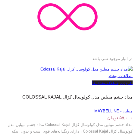
در انبار موجود نمی باشد
اطلاعات بیشتر
افزودن به علاقه مندی ها
مداد چشم میبلین مدل کولوسال کژال COLOSSAL KAJAL
میبلین - MAYBELLINE
۵۵,۰۰۰
تومان
مداد چشم میبلین مدل کولوسال کژال Colossal Kajal مداد چشم میبلین مدل
کولوسال کژال Colossal Kajal ، دارای رنگدانه‌های قوی است و بدون اینکه