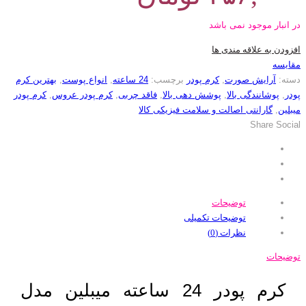
در انبار موجود نمی باشد
افزودن به علاقه مندی ها
مقایسه
دسته:
آرایش صورت
,
کرم پودر
برچسب:
24 ساعته
,
انواع پوست
,
بهترین کرم
پودر
,
پوشانندگی بالا
,
پوشش دهی بالا
,
فاقد چربی
,
کرم پودر عروس
,
کرم پودر
میبلین
,
گارانتی اصالت و سلامت فیزیکی کالا
Share Social
توضیحات
توضیحات تکمیلی
نظرات (0)
توضیحات
كرم پودر 24 ساعته میبلین مدل