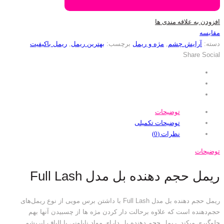
افزودن به علاقه مندی ها
مقایسه
دسته:
آرایش چشم
,
مژه و ریمل
برچسب:
بهترین ریمل
,
ریمل باکیفیت
Share Social
توضیحات
توضیحات تکمیلی
نظرات (0)
توضیحات
ریمل حجم دهنده بل مدل Full Lash
ریمل حجم دهنده بل مدل Full Lash با داشتن برس مویی از نوع ریمل‌های
حجم‌دهنده است که علاوه برحالت دار کردن مژه ها از چسبیدن آنها بهم
جلوگیری میکند. ریمل حجم دهنده بل دارای مواد نایلونی یا الیاف ابریشم