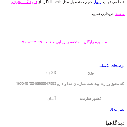
شما می توانید
ریمل
حجم دهنده بل مدل Full Lash را از
فروشگاه اینترنتی
ماهلند
خریداری نمایید.
مشاوره رایگان با متخصص زیبایی ماهلند : ۰۹۱۰۸۶۶۴۰۶۹
توضیحات تکمیلی
وزن
0.3 kg
کد مجوز وزارت بهداشت/سازمان غذا و دارو
16234078846960042360
کشور سازنده
آلمان
نظرات (0)
دیدگاهها