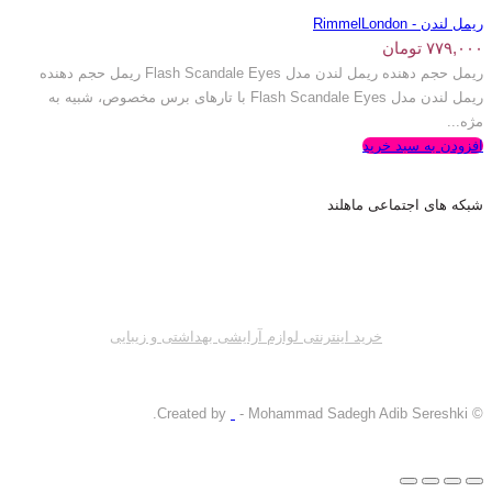
ریمل لندن - RimmelLondon
۷۷۹,۰۰۰
تومان
ریمل حجم دهنده ریمل لندن مدل Flash Scandale Eyes ریمل حجم دهنده
ریمل لندن مدل Flash Scandale Eyes با تارهای برس مخصوص، شبیه به
مژه...
افزودن به سبد خرید
شبکه های اجتماعی ماهلند
خرید اینترنتی لوازم آرایشی بهداشتی و زیبایی
- Mohammad Sadegh Adib Sereshki.
© Created by