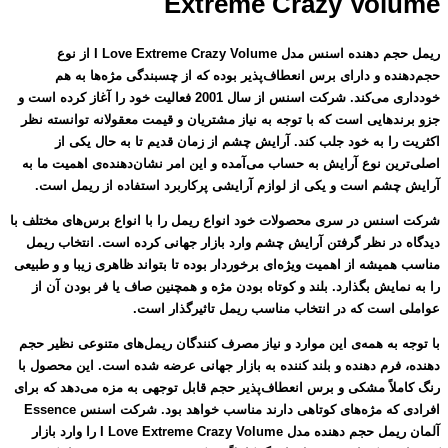
Extreme Crazy Volume
ریمل حجم دهنده اسنس مدل I Love Extreme Crazy Volume از نوع
حجم‌دهنده و دارای برس انعطاف‌پذیر بوده که از چسبندگی مژه‌ها به هم
خودداری می‌کند. شرکت اسنس از سال 2001 فعالیت خود را آغاز کرده است و
جزو برندهایی است که با توجه به نیاز مشتریان و قیمت معقولانه توانسته نظر
اکثریت را به خود جلب کند. آرایش چشم از زمان قدیم تا به حال یکی از
اصلی‌ترین نوع آرایش به حساب می‌آمده و این امر نشان‌دهنده‌ی اهمیت ما به
آرایش چشم است و یکی از لوازم آرایشی پرکاربرد استفاده از ریمل است.
شرکت اسنس در سری محصولات خود انواع ریمل را با انواع برس‌های مختلف با
دیدگاه در نظر گرفتن آرایش چشم وارد بازار جهانی کرده است. انتخاب ریمل
مناسب همیشه از اهمیت ویژه‌ای برخوردار بوده تا بتواند ظاهری زیبا و و طبیعی
را به نمایش بگذارد. بلند و کوتاه بودن مژه و همچنین صاف یا فر بودن آن از
عواملی است که در انتخاب مناسب ریمل تاثیرگذار است.
با توجه به همه‌ی این موارد و نیاز مصرف کنندگان ریمل‌های متنوعی نظیر حجم
دهنده، فرم دهنده و بلند کننده به بازار جهانی عرضه شده است. این محصول با
رنگ کاملاً مشکی و برس انعطاف‌پذیر حجم قابل توجهی به مزه می‌دهد که برای
افرادی که مژه‌های کوتاهی دارند مناسب خواهد بود. شرکت اسنس Essence
آلمان ریمل حجم دهنده مدل I Love Extreme Crazy Volume را وارد بازار