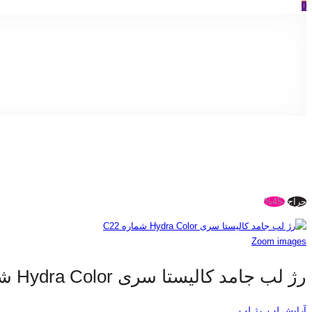
0
حراج
-45%
Zoom images
رژ لب جامد کالیستا سری Hydra Color شماره C22
آرایش لب
,
رژ لب