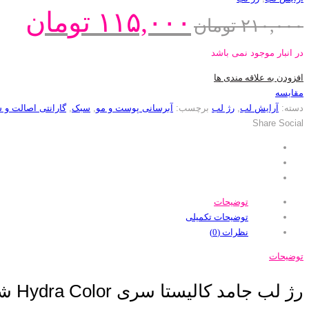
۱۱۵,۰۰۰
تومان
۲۱۰,۰۰۰
تومان
در انبار موجود نمی باشد
افزودن به علاقه مندی ها
مقایسه
دسته:
آرایش لب
,
رژ لب
برچسب:
آبرسانی پوست و مو
,
سبک
,
گارانتی اصالت و س
Share Social
توضیحات
توضیحات تکمیلی
نظرات (0)
توضیحات
رژ لب جامد کالیستا سری Hydra Color شماره C22