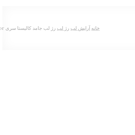
خانه
آرایش لب
رژ لب
رژ لب جامد کالیستا سری Hydra Color شماره C22