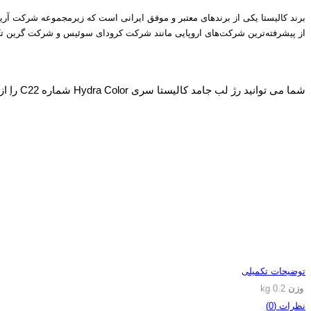
برند کالیستا یکی از برندهای معتبر و موفق ایرانی است که زیرمجموعه شرکت آریان 
از پیشرفته‌ترین شرکت‌های اروپایی مانند شرکت کرودای سوئیس و شرکت گرین تک ف
رژ لب جامد کالیستا
شما می توانید رژ لب جامد کالیستا سری Hydra Color شماره C22
را
از
رژ لب جامد کالیستا
رژ لب جامد کالیستا
توضیحات تکمیلی
وزن
0.2 kg
نظرات (0)