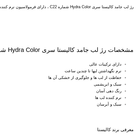
رژ لب جامد کالیستا سری Hydra Color شماره C22 ، دارای فرمولاسیون نرم کننده لب می باشد که تا چندین ساعت لب ها را آبرسانی کرده و از خشکی لب ها جلوگیری می کند. بعد از استفاده از این رژ لب احساسی دلنشین و جلوه ای براق و ابریشمی بر روی لب به جا می گذارد.
رژ لب جامد کالیستا
مشخصات رژ لب جامد کالیستا سری Hydra Color شماره C22
دارای ترکیبات عالی
نرم نگهداشتن لبها تا چندین ساعت
حفاظت از لب ها و جلوگیری از خشکی آن ها
سبک و ابریشمی
رنگ دهی آسان
نرم کننده لب ها
سبک و آبرسان
رژ لب جامد کالیستا
معرفی برند کالیستا