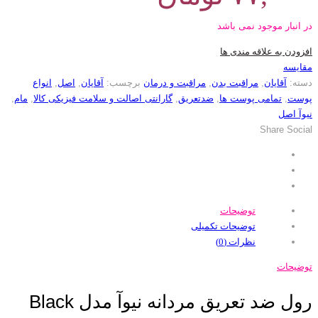
در انبار موجود نمی باشد
افزودن به علاقه مندی ها
مقایسه
دسته:
آقایان
,
مراقبت بدن
,
مراقبت و درمان
برچسب:
آقایان
,
اصل
,
انواع
پوست
,
تمامی پوست ها
,
ضدتعریق
,
گارانتی اصالت و سلامت فیزیکی کالا
,
مام
,
نیوآ اصل
Share Social
توضیحات
توضیحات تکمیلی
نظرات (0)
توضیحات
رول ضد تعریق مردانه نیوآ مدل Black