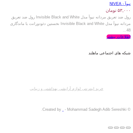
نیوآ - NIVEA
۵۳,۰۰۰
تومان
رول ضد تعریق مردانه نیوآ مدل Invisible Black and White رول ضد تعریق
مردانه نیوآ مدل Invisible Black and White نخستین دئودورانت با ماندگاری
48...
اطلاعات بیشتر
شبکه های اجتماعی ماهلند
خرید اینترنتی لوازم آرایشی بهداشتی و زیبایی
- Mohammad Sadegh Adib Sereshki.
© Created by