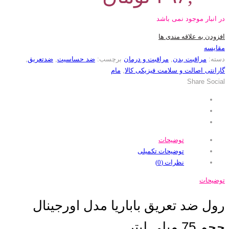
در انبار موجود نمی باشد
افزودن به علاقه مندی ها
مقایسه
دسته:
مراقبت بدن
,
مراقبت و درمان
برچسب:
ضد حساسیت
,
ضدتعریق
,
گارانتی اصالت و سلامت فیزیکی کالا
,
مام
Share Social
توضیحات
توضیحات تکمیلی
نظرات (0)
توضیحات
رول ضد تعریق باباریا مدل اورجینال
حجم 75 میلی لیتر