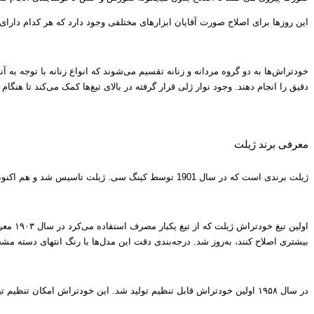
این روزها برای اصلاح صورت آقایان ابزارهای مختلفی وجود دارد که هر کدام دارای تنوع قابل توجهی هستند. ی
تیغ یدک ژیلت مدل Fusion 5 Proglide بسته 4 عددی
دقیق را انجام دهند. وجود نوار ژلی قرار گرفته در بالای تیغ‌ها کمک می‌کند تا ه
تیغ یدک ژیلت مدل Fusion 5 Proglide بسته 4 عددی
معرفی برند ژیلت
ژیلت برندی است که در سال 1901 توسط کینگ سی. ژیلت تاسیس شد و هم ‌اکنون یکی از برندهای تحت مالکیت شرکت پروکتر اند گمبل محسوب میشود. ژیلت هم اکنون هم برای آقایان و خانم‌ها محصولات بهداشت شخصی تولید می‌کند. آن چیزی که ما امروزه برای اصلاح از آن استفاده می‌کنیم راه بسیار درازی را پیموده تا به شکل امروزی‌اش به دست ما برسد. این محصول حاوی 4 عدد تیغ یدک فیوژن ساده است در یک بسته بندی است.
بیشتری اصلاح کنند، به‌روز شد. درجه‌بندی دقت این مدل‌ها با رنگ انتهای دسته 
در سال ۱۹۵۸ اولین خودتراش قابل تنظیم تولید شد. این خودتراش امکان تنظیم تیغه را جهت اصلاح بهتر فراهم می‌کرد. تولید این مدل تا سال ۱۹۸۶ ادامه یافت. مدل «سرعت فوق‌العاده» در سال ۱۹۶۶ طراحی مجدد شد و رزین مشکی روی دسته فلزی آن را پوشش داد که تولید این مدل نیز تا سال ۱۹۸۶ ادامه یافت. مدل دیگری به‌نام «نک» (به انگلیسی: Knack)، به معنی استعداد، که دسته پلاستیکی بلندتری داشت از سال ۱۹۶۶ تا ۱۹۷۶ تولید می‌شد.