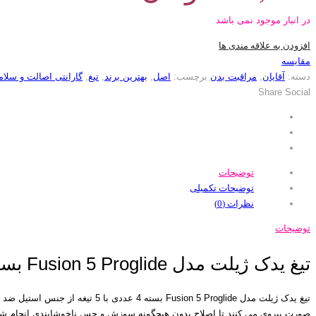
در انبار موجود نمی باشد
افزودن به علاقه مندی ها
مقایسه
دسته:
آقایان
,
مراقبت بدن
برچسب:
اصل
,
بهترین برند
,
تیغ
,
گارانتی اصالت و سلام
Share Social
توضیحات
توضیحات تکمیلی
نظرات (0)
توضیحات
تیغ یدک ژیلت مدل Fusion 5 Proglide بسته 4 عددی
صورت پیروی می کنند تا اصلاح بدون هیچگونه سوزش و حس ناخوشایندی انجام شود . 