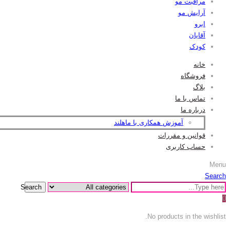
مراقبت مو
آرایش مو
ابرو
آقایان
کودک
خانه
فروشگاه
بلاگ
تماس با ما
درباره ما
آموزش همکاری با ماهلند
قوانین و مقررات
حساب کاربری
Menu
Search
Search
0
No products in the wishlist.