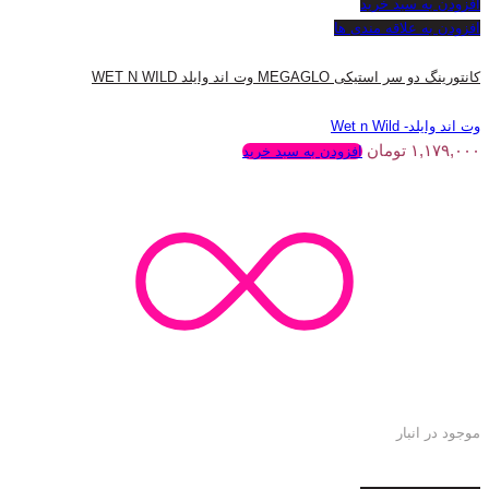
افزودن به سبد خرید
افزودن به علاقه مندی ها
کانتورینگ دو سر استیکی MEGAGLO وت اند وایلد WET N WILD
وت اند وایلد- Wet n Wild
۱,۱۷۹,۰۰۰
تومان
افزودن به سبد خرید
موجود در انبار