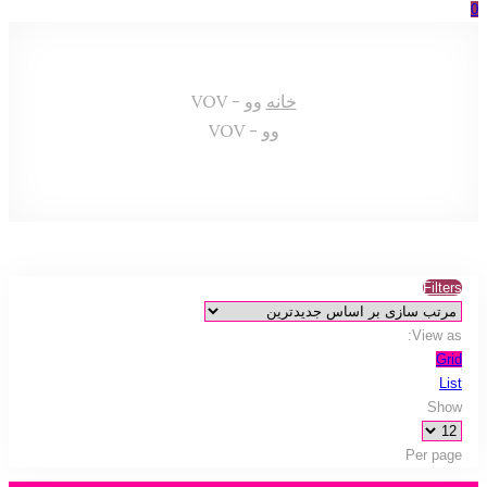
0
خانه
وو - VOV
وو - VOV
Filters
View as:
Grid
List
Show
Per page